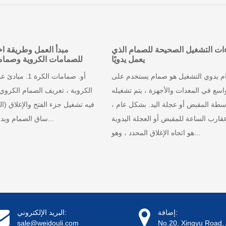
ات التشغيل الصحيحة للصمام الذي
مبدأ العمل وطريقة اخ
يعمل يدويًا
للصمامات الكروية وصماما
 يدوي التشغيل هو صمام يستخدم على
أو. صمامات الكرة
اسع في المعدات والأجهزة ، يتم تشغيله
الكروية ، تعريف الصمام الكروي
سطة المقبض أو عجلة اليد. بشكل عام ،
فيه تشغيل جزء الفتح والإغلاق (ا
قارب الساعة للمقبض أو العجلة اليدوية
ساق الصمام ويدور حول محور...
هو اتجاه الإغلاق المحدد ، وهو...
إضافة:
البريد الإلكتروني:
sale@weidouli.com
No.20, Xingyu Road, 