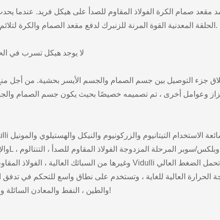
د مقعد صمام الكرة الفولاذ المقاوم للصدأ على هيكل فريد. عندما يحدث
الحلقة المعدنية القوة المرنة للزنبرك لدفع مقعد الصمام والكرة لتلائم وختم الكرة ، وبالتالي منع انتشار الحريق وتدفق المتوسطة.
(4) لا يوجد هيكل تسرب في 
لاق جزء التوصيل بين جسم الصمام والجسم الأيسر بحشية. من أجل منع 
تزاز وعوامل أخرى ، تم تصميمه خصيصًا بحيث يكون جسم الصمام والج
وغيرها من السبائك العالية ، الفولاذ المقاوم للصدأ. 
 الحرارة العالية للغاية ، وتستخدم على نطاق واسع للتحكم في تدفق ال
والطين ، النفط والمعادن السائلة ووسائل الإعلام المشعة. مرحبا بكم في التشاور عبر الإنترنت!