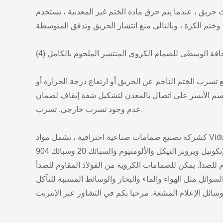
 حريق ، عندما يتم حرق مادة الختم غير المعدنية ، تستخدم
الحافة الوسطى للصمام الكروي المنتشر الملحوم بالكامل
تسرب الختم الناجم عن الحريق أو ارتفاع درجة الحرارة أو
سم الأيسر على اتصال بالمعدن لتشكيل شفة إيقاف لضمان
عدم وجود تسرب خارجي. تسرب.
كشركة تصنيع صمامات صناعية احترافية ، تشمل مواد Vidulli الشائعة الاستخدام التيتانيوم والزركونيوم والنيكل والهستيلوي والمونيل
والإنكونيل وبرونز النيكل والألومنيوم والسبائك 20 وسبائك 904L ، دوبلكس/سوبر المرحلة المزدوجة الفولاذ المقاوم للصدأ ، التنتالوم
يمكن للصمامات الكروية من الفولاذ المقاوم للصدأ Vidulli تحمل الضغط العالي
سوائل مثل الهواء والماء والبخار والوسائط المسببة للتآكل