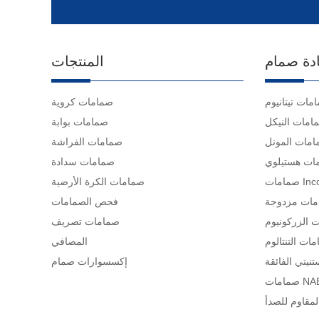
دة صمام
المنتجات
مات تيتانيوم
صمامات كروية
امات النيكل
صمامات بوابة
مات المونل
صمامات الفراشة
ات هستيلوي
صمامات سدادة
Inconel
صمامات الكرة الأرضية
ات مزدوجة
فحص الصمامات
 الزركونيوم
صمامات تصريف
ات التنتالوم
المصافي
نيتي الفائقة
إكسسوارات صمام
NAB C
لمقاوم للصدأ