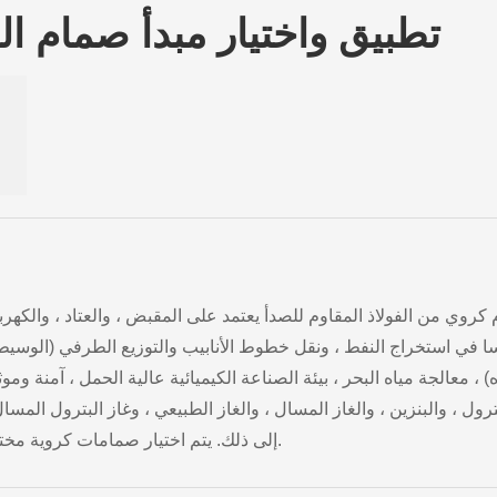
تطبيق واختيار مبدأ صمام الك
كروي من الفولاذ المقاوم للصدأ يعتمد على المقبض ، والعتاد ، والكهربائ
ا في استخراج النفط ، ونقل خطوط الأنابيب والتوزيع الطرفي (الوسيط ال
ه) ، معالجة مياه البحر ، بيئة الصناعة الكيميائية عالية الحمل ، آمنة 
رول ، والبنزين ، والغاز المسال ، والغاز الطبيعي ، وغاز البترول المسال
إلى ذلك. يتم اختيار صمامات كروية مختلفة من الفولاذ المقاوم للصدأ في ظل ظروف عمل مختلفة.