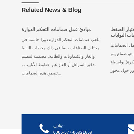
Related News & Blog
تبار الضغط
مبادئ عمل صمامات التحكم الدوارة
ت البوابات
تلعب صمامات التحكم الدوارة دورا حاسما في
 1. مبادئ عمل الصمامات
مختلف الصناعات ، بما في ذلك محطات النفط
 هو صمام يتم
والغاز والكيماويات والطاقة. مصممة لتنظيم
لكرة) بواسطة
تدفق السوائل أو الغاز عبر خطوط الأنابيب ،
تضمن هذه الصمامات...
هاتف:
0086-577-86921659