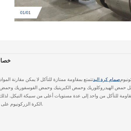
01/0
1
خصائ
ونيوم
صمام كرة اليد
تتمتع بمقاومة ممتازة للتآكل لا يمكن مقارنة الموا
يل حمض الهيدروكلوريك وحمض الكبريتيك وحمض الفوسفوريك وحمض الخ
اومة للتآكل من واحد إلى عدة مستويات أعلى من سبيكة النيكل. لذلك 
الكرة الزركونيوم على نطاق واسع في ظروف التآكل الشديدة في الصناعة المدنية.