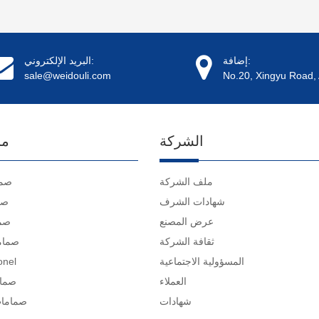
إضافة:
البريد الإلكتروني:
sale@weidouli.com
No.20, Xingyu Road, 
الشركة
ما
ملف الشركة
صما
شهادات الشرف
صم
عرض المصنع
صما
ثقافة الشركة
صمام
المسؤولية الاجتماعية
صمامات 
العملاء
صمام
شهادات
صمامات