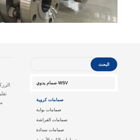
البحث
صمام يدوي WSV
الزرك
تقل
صمامات كروية
مق
صمامات بوابة
صمامات الفراشة
صمامات سدادة
صمامات الكرة الأرضية