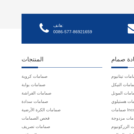
هاتف:
0086-577-86921659
دة صمام
المنتجات
مات تيتانيوم
صمامات كروية
امات النيكل
صمامات بوابة
مات المونل
صمامات الفراشة
ات هستيلوي
صمامات سدادة
Inconel
صمامات الكرة الأرضية
ات مزدوجة
فحص الصمامات
 الزركونيوم
صمامات تصريف