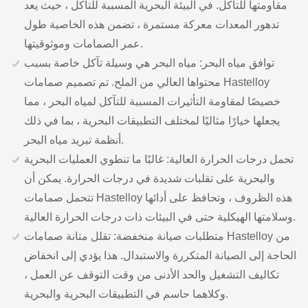
مقاومتها للتآكل. في البيئة البحرية المسببة للتآكل ، حيث يعد
تدهور المعدات معركة مستمرة ، تضمن هذه الخاصية طول
عمر الصمامات وموثوقيتها.
توافق مياه البحر: مياه البحر هي وسيلة تآكل خاصة بسبب
محتواها العالي من الملح. تم تصميم صمامات Hastelloy
خصيصًا لمقاومة التأثيرات المسببة للتآكل لمياه البحر ، مما
يجعلها خيارًا مثاليًا لمختلف التطبيقات البحرية ، بما في ذلك
أنظمة تبريد مياه البحر.
تحمل درجات الحرارة العالية: غالبًا ما تنطوي العمليات البحرية
والبحرية على تقلبات شديدة في درجات الحرارة. يمكن أن
تتحمل صمامات Hastelloy هذه الظروف ، وتحافظ على أدائها
وسلامتها الهيكلية حتى في البيئات ذات درجات الحرارة العالية.
متطلبات صيانة منخفضة: تقلل متانة صمامات Hastelloy من
الحاجة إلى الصيانة المتكررة والاستبدال. هذا يؤدي إلى انخفاض
تكاليف التشغيل والحد الأدنى من وقت التوقف عن العمل ،
وكلاهما حاسم في التطبيقات البحرية والبحرية.