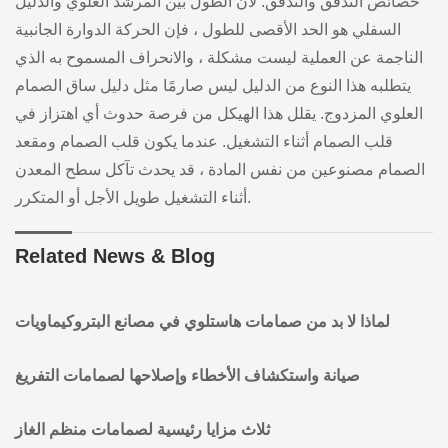
خصائص التدفق والتدفق. لأن الطول بين المرشد العلوي والدليل
السفلي هو الحد الأقصى للطول ، فإن الحركة الدوارة الجانبية
الناجمة عن العملية ليست مشكلة ، والانحراف المسموح به الذي
يتطلبه هذا النوع من الدليل ليس صارمًا مثل دليل ساق الصمام
العلوي المزدوج. يقلل هذا الهيكل من فرصة حدوث أي اهتزاز في
قلب الصمام أثناء التشغيل. عندما يكون قلب الصمام ومقعد
الصمام مصنوعين من نفس المادة ، قد يحدث تآكل سطح المعدن
أثناء التشغيل طويل الأجل أو المتكرر.
Related News & Blog
لماذا لا بد من صمامات هاستلوي في مصانع البتروكيماويات
صيانة واستكشاف الأخطاء وإصلاحها لصمامات التفريغ
ثلاث مزايا رئيسية لصمامات منظم الغاز