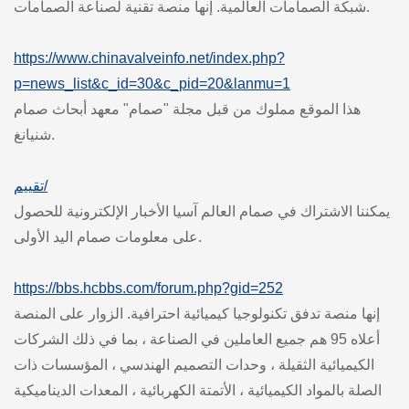
شبكة الصمامات العالمية. إنها منصة تقنية لصناعة الصمامات.
https://www.chinavalveinfo.net/index.php?
p=news_list&c_id=30&c_pid=20&lanmu=1
هذا الموقع مملوك من قبل مجلة "صمام" معهد أبحاث صمام
شنيانغ.
تقييم/
يمكننا الاشتراك في صمام العالم آسيا الأخبار الإلكترونية للحصول
على معلومات صمام اليد الأولى.
https://bbs.hcbbs.com/forum.php?gid=252
إنها منصة تدفق تكنولوجيا كيميائية احترافية. الزوار على المنصة
أعلاه 95 هم جميع العاملين في الصناعة ، بما في ذلك الشركات
الكيميائية الثقيلة ، وحدات التصميم الهندسي ، المؤسسات ذات
الصلة بالمواد الكيميائية ، الأتمتة الكهربائية ، المعدات الديناميكية