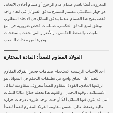
المعروف أيضًا باسم صمام عدم الرجوع أو صمام أحادي الاتجاه ،
هو جهاز ميكانيكي مصمم للسماح بتدفق السوائل في اتجاه واحد
فقط. يفتح هذا الصمام عندما يتدفق السائل في الاتجاه المطلوب
ويغلق لمنع التدفق العكسي. صمامات فحص ضرورية في منع
التلوث ، والضغط العكسي ، والأضرار التي لحقت بالمضخات
وغيرها من معدات المصب.
الفولاذ المقاوم للصدأ: المادة المختارة
أحد الأسباب الرئيسية لاستخدام صمامات فحص الفولاذ المقاوم
للصدأ على نطاق واسع في تطبيقات التحكم في السوائل هو
تركيبها المادي. الفولاذ المقاوم للصدأ معروف بمقاومته للتآكل
الاستثنائية ، وقوة التحمل ، والقوة. هذا يجعله خيارًا مثاليًا للبيئات
التي قد يكون فيها السائل آكلًا أو حيث توجد ظروف درجات حرارة
عالية وضغط عالي. تضمن مقاومة الفولاذ المقاوم للصدأ للصدأ