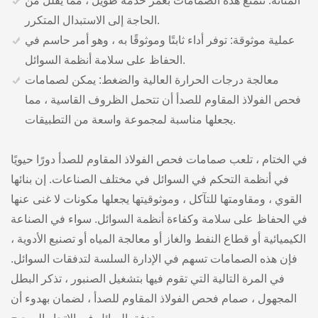
المتانة: تتمتع هذه الصمامات بعمر خدمة طويل ، مما يقلل من
الحاجة إلى الاستبدال المتكرر.
عملية موثوقة: توفر أداء ثابتًا وموثوقًا به ، وهو أمر حاسم في
الحفاظ على سلامة أنظمة السوائل.
معالجة درجات الحرارة العالية والضغط: يمكن لصمامات
فحص الفولاذ المقاوم للصدأ أن تتحمل الظروف القاسية ، مما
يجعلها مناسبة لمجموعة واسعة من التطبيقات.
في الختام ، تلعب صمامات فحص الفولاذ المقاوم للصدأ دورًا حيويًا
في أنظمة التحكم في السوائل في مختلف الصناعات. إن بنائها
القوي ، ومقاومتها للتآكل ، وموثوقيتها يجعلها مكونات لا غنى عنها
في الحفاظ على سلامة وكفاءة أنظمة السوائل. سواء في الصناعة
الكيميائية أو قطاع النفط والغاز أو معالجة المياه أو تصنيع الأدوية ،
فإن هذه الصمامات تسهم في الإدارة السلسة لتدفقات السوائل.
في المرة التالية التي تقوم فيها بتشغيل الصنبور ، تذكر البطل
المجهول ، صمام فحص الفولاذ المقاوم للصدأ ، لضمان بهدوء أن