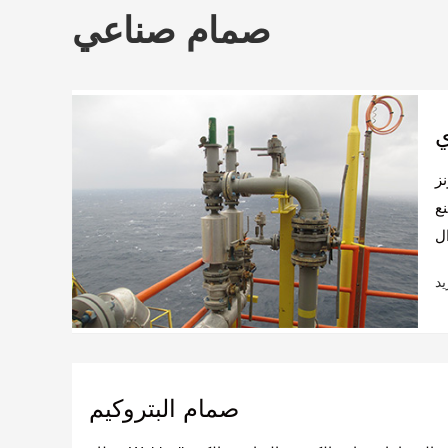
صمام صناعي
ي
نز
نع
صمام البتروكيم