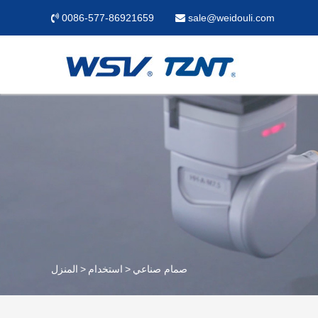
0086-577-86921659
sale@weidouli.com
صمام صناعي
استخدام
المنزل