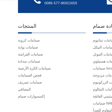
0086-577-86921659
دة صمام
المنتجات
مات تيتانيوم
صمامات كروية
امات النيكل
صمامات بوابة
مات المونل
صمامات الفراشة
ات هستيلوي
صمامات سدادة
Inconel
صمامات الكرة الأرضية
ات مزدوجة
فحص الصمامات
 الزركونيوم
صمامات تصريف
ات التنتالوم
المصافي
نيتي الفائقة
إكسسوارات صمام
NAB C
لمقاوم للصدأ