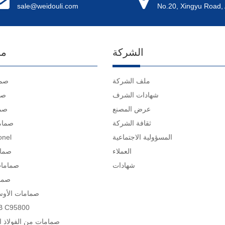
sale@weidouli.com
No.20, Xingyu Road, 
الشركة
ما
ملف الشركة
صما
شهادات الشرف
صم
عرض المصنع
صما
ثقافة الشركة
صمام
المسؤولية الاجتماعية
صمامات 
العملاء
صمام
شهادات
صمامات
صمام
صمامات الأوست
صمامات 95800
صمامات من الفولاذ ا