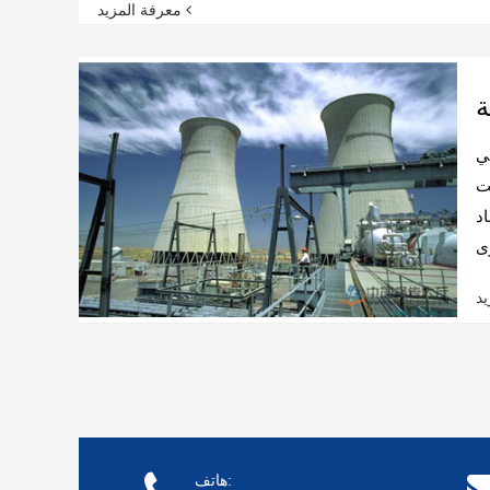
معرفة المزيد
ة
ي
ت
د
هاتف: