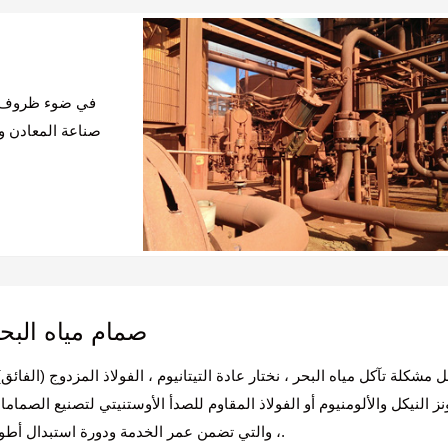
في ضوء ظروف ال
صناعة المعادن و
صمام مياه البح
 مشكلة تآكل مياه البحر ، نختار عادة التيتانيوم ، الفولاذ المزدوج (الفائق)
نز النيكل والألومنيوم أو الفولاذ المقاوم للصدأ الأوستنيتي لتصنيع الصمام
، والتي تضمن عمر الخدمة ودورة استبدال أطول.