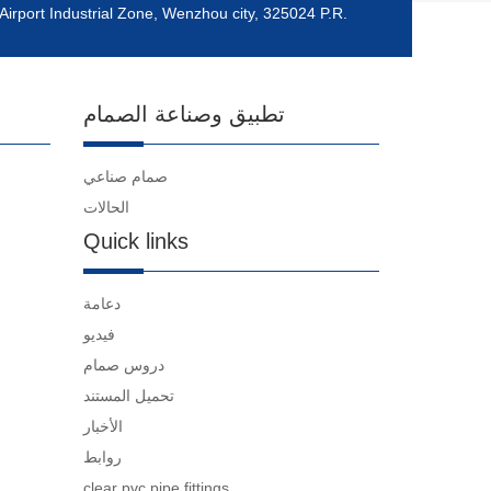
Airport Industrial Zone, Wenzhou city, 325024 P.R.
تطبيق وصناعة الصمام
صمام صناعي
الحالات
Quick links
دعامة
فيديو
دروس صمام
تحميل المستند
الأخبار
روابط
clear pvc pipe fittings