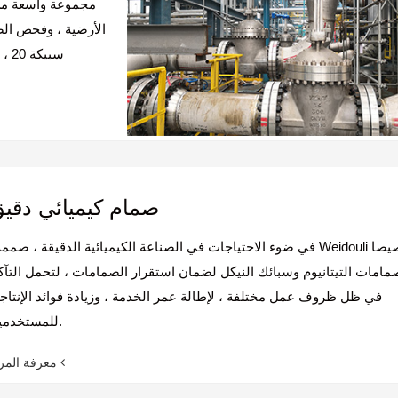
الأرضية ، وفحص الص
صمام كيميائي دقي
في ضوء الاحتياجات في الصناعة الكيميائية الدقيقة ، صممت Weidouli خصي
مامات التيتانيوم وسبائك النيكل لضمان استقرار الصمامات ، لتحمل التآك
في ظل ظروف عمل مختلفة ، لإطالة عمر الخدمة ، وزيادة فوائد الإنتاجي
للمستخدمين.
معرفة المزيد