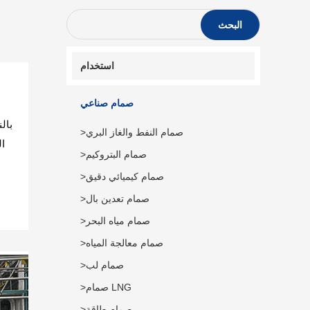
البحث
استخدام
صمام صناعي
بال
>صمام النفط والغاز البري
ال
>صمام البتروكيم
>صمام كيميائي دقيق
>صمام تعدين بال
>صمام مياه البحر
>صمام معالجة المياه
>صمام لب
>صمام LNG
>صمام طاقة