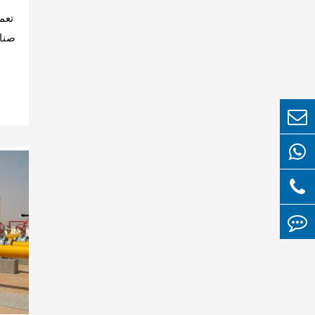
تعم
صناع