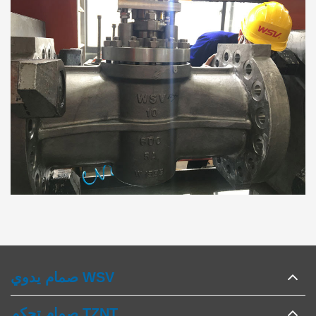
صمام يدوي WSV
صمام تحكم TZNT